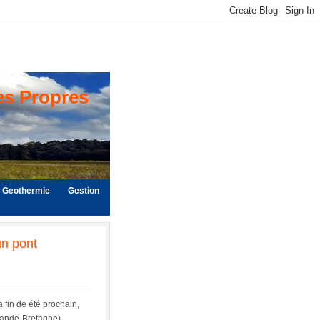
es Propres
Geothermie
Gestion
un pont
 fin de été prochain,
rande-Bretagne).