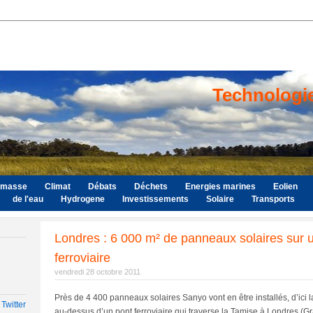
Technologi
omasse
Climat
Débats
Déchets
Energies marines
Eolien
de l'eau
Hydrogene
Investissements
Solaire
Transports
Londres : 6 000 m² de panneaux solaires sur 
ferroviaire
vendredi 28 octobre 2011
Près de 4 400 panneaux solaires Sanyo vont en être installés, d’ici la
Twitter
au-dessus d’un pont ferroviaire qui traverse la Tamise à Londres (G