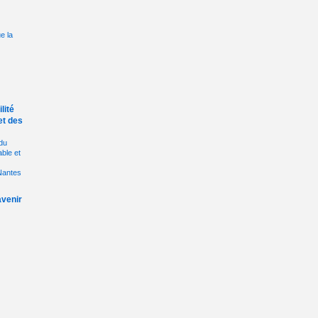
e la
lité
et des
du
ble et
 Nantes
avenir