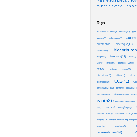
Mais je suis prêt à discu
tout cela avec qui en a e
Tags
Ademe(10)
5e forum de l'eau(8)
agroc
automo
algues(9)
allemagne(7)
automobile électrique(17)
biocarburan
batteries(7)
biomasse(18)
biogaz(5)
bois(7)
BTP(7)
canada(6)
captage CO2(8)
c
CEA(7)
centrale solaire(6)
clean
climatique(11)
chine(11)
CO2(41)
cleantech(10)
Cop
débats(9)
danemark(7)
data center(8)
dessalement(8)
développement durable
eau(53)
économies d'énergie(5)
edf(7)
efficacité énergétique(5)
é
emplois verts(5)
empreinte écologique(
propre(13)
energie solaire(11)
energies
énergies marines(8)
é
renouvelables(24)