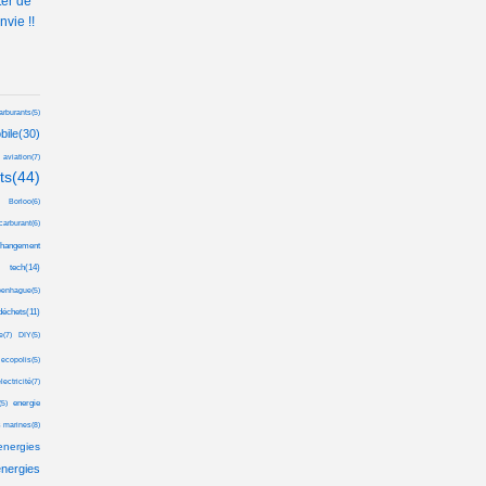
ter de
nvie !!
arburants(5)
bile(30)
aviation(7)
ts(44)
Borloo(6)
carburant(6)
hangement
 tech(14)
enhague(5)
déchets(11)
(7)
DIY(5)
ecopolis(5)
lectricité(7)
energie
5)
 marines(8)
energies
nergies