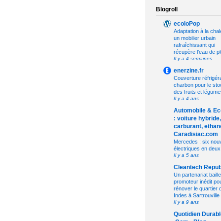
Blogroll
ecoloPop
Adaptation à la chal
un mobilier urbain
rafraîchissant qui
récupère l’eau de pl
Il y a 4 semaines
enerzine.fr
Couverture réfrigér
charbon pour le st
des fruits et légume
Il y a 4 ans
Automobile & Ec
: voiture hybride,
carburant, ethano
Caradisiac.com
Mercedes : six nouv
électriques en deux
Il y a 5 ans
Cleantech Repub
Un partenariat baille
promoteur inédit po
rénover le quartier 
Indes à Sartrouville
Il y a 9 ans
Quotidien Durabl