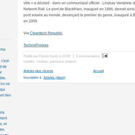
ville » a déclaré - dans un communiqué officiel - Lindsay Vamplew, di
Network Rail. Le pont de Blackfriars, inauguré en 1886, devrait ainsi
pont solaire au monde, devançant le premier du genre, inauguré à Br
en 2009.
Via
Cleantech Republic
TechnoPropres
t ma
Publié par Patrick Kuntz
à
10:39
0 commentaires
c'est-
Libellés :
londres
,
panneaux solaires
t de
Articles plus récents
Accueil
r
Inscription à :
Articles (Atom)
ète.
l'on ne
qui
ant des
ela
ment
, et
tre.