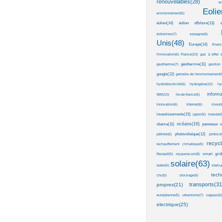
renouvelables(28)
en
Eolie
environnement(5)
éolien(14)
éolien offshore(13)
e
éoliennes(7)
espagne(6)
Unis(48)
Europe(14)
fina
France(10)
gaz à effet d
l'innovation(6)
géothermie(11)
geothermie(7)
gestion 
google(12)
grenelle de l'environnement(
hydrogène(10)
hydroélectricité(6)
hy
informa
IBM(10)
ile-de-france(5)
innovation(6)
Internet(6)
invest
investissements(15)
japon(5)
masdar(
océans(16)
obama(11)
panneaux so
photovoltaïque(12)
pétrole(6)
protoco
recycl
rechauffement climatique(5)
smart grid
Renault(5)
royaume-uni(8)
solaire(63)
water(6)
start-u
tech
chu(5)
stockage(6)
transports(31
propres(21)
européenne(5)
urbanisme(7)
vagues(5)
electrique(25)