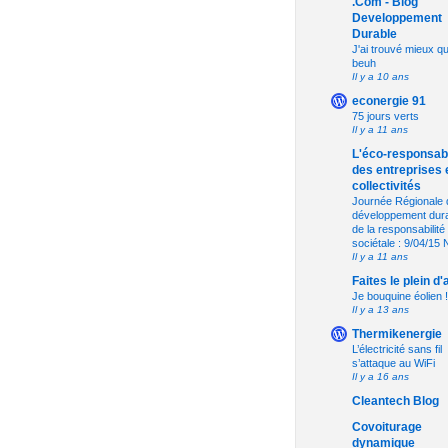
.Com - Blog
Developpement
Durable
J'ai trouvé mieux qu
beuh
Il y a 10 ans
econergie 91
75 jours verts
Il y a 11 ans
L'éco-responsabi
des entreprises 
collectivités
Journée Régionale 
développement dura
de la responsabilité
sociétale : 9/04/15
Il y a 11 ans
Faites le plein d'
Je bouquine éolien !
Il y a 13 ans
Thermikenergie
L’électricité sans fil
s’attaque au WiFi
Il y a 16 ans
Cleantech Blog
Covoiturage
dynamique