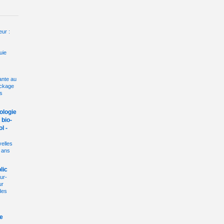
eur :
uie
ante au
ockage
s
ologie
 bio-
l -
elles
 ans
lic
ur-
ur
des
e