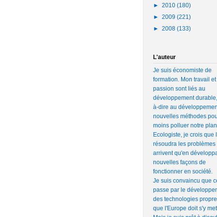
►
2010
(180)
►
2009
(221)
►
2008
(133)
L'auteur
Je suis économiste de
formation. Mon travail e
passion sont liés au
développement durable, 
à-dire au développemen
nouvelles méthodes pou
moins polluer notre plan
Ecologiste, je crois que 
résoudra les problèmes 
arrivent qu'en développ
nouvelles façons de
fonctionner en société.
Je suis convaincu que c
passe par le développe
des technologies propres
que l'Europe doit s'y met