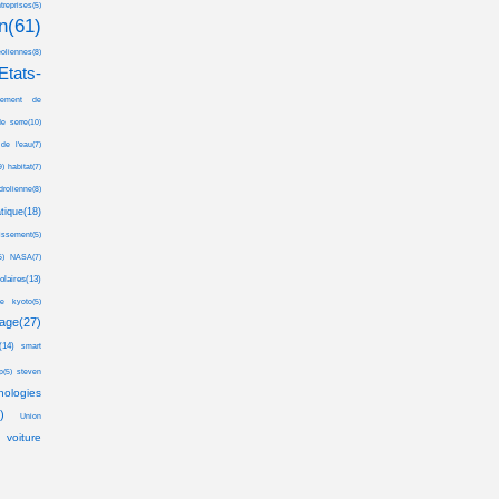
treprises(5)
n(61)
oliennes(8)
Etats-
ncement de
e serre(10)
de l'eau(7)
9)
habitat(7)
drolienne(8)
tique(18)
issement(5)
5)
NASA(7)
laires(13)
le kyoto(5)
age(27)
(14)
smart
p(5)
steven
nologies
)
Union
voiture